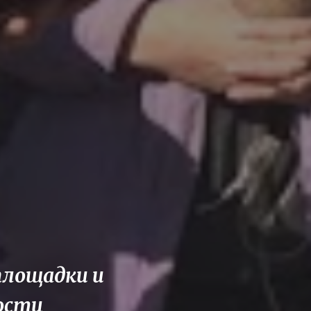
площадки и
ости